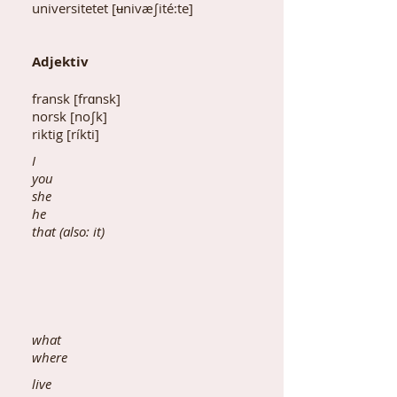
universitetet [
ʉ
nivæ∫ité:te]
Adjektiv
fransk [frɑnsk]
norsk [no∫k]
riktig [ríkti]
I
you
she
he
that (also: it)
what
where
live