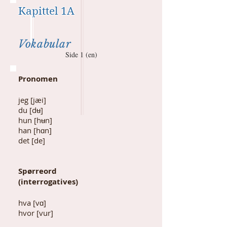
Kapittel 1A
Vokabular
Side 1 (en)
Pronomen
jeg [jæi]
du [d
ʉ
]
hun [h
ʉ
n]
han [hɑn]
det [de]
Spørreord
(interrogatives)
hva [vɑ]
hvor [vur]