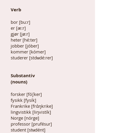
Verb
bor [bu:r]
er [æ:r]
gjør [jø:r]
heter [hé:ter]
jobber [jóber]
kommer [kómer]
studerer [std
ʉ
dé:rer]
Substantiv
(nouns)
forsker [fó∫ker]
fysikk [fysík]
Frankrike [frάŋkrike]
lingvistikk [liŋvistík]
Norge [nórge]
professor [prufésur]
student [st
ʉ
dént]