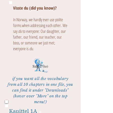
Visste du (did you know)?
In Norway, we hardly ever use polite
forms when addressing each other. We
say
du
to everyone: Our daughter, our
father, our friend, our teacher, our
boss, or someone we just met;
everyone is
du
.
Side 2 (to)
if you want all the vocabulary
from all 10 chapters in one file, you
can find it under "Downloads"
(hover over "More" on the top
menu!)
Kapittel 1A