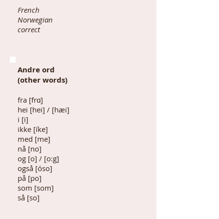
French
Norwegian
correct
Andre ord
(other words)
fra [frɑ]
hei [hei] / [hæi]
i [i]
ikke [íke]
med [me]
nå [no]
og [o] / [o:g]
også [óso]
på [po]
som [som]
så [so]