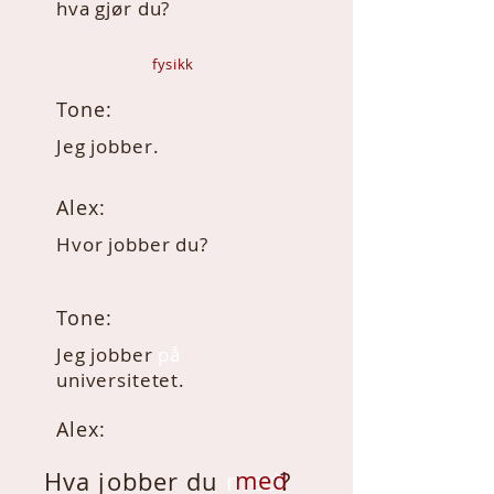
hva gjør du?
fysikk
Tone:
Jeg jobber.
Alex:
Hvor jobber du?
Tone:
Jeg jobber
på
universitetet.
Alex:
med
Hva jobber du
med
?