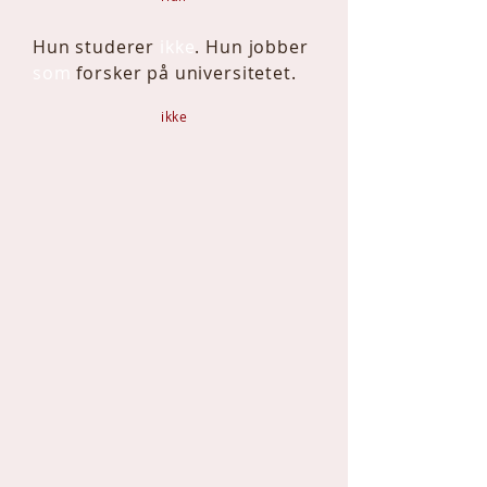
Hun studerer
ikke
. Hun jobber
som
forsker
på
universitetet.
ikke