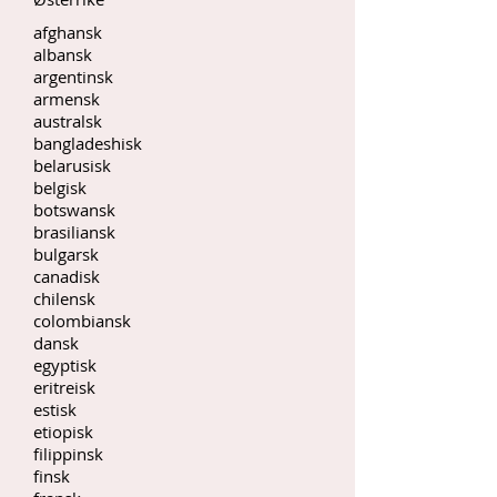
afghansk
albansk
argentinsk
armensk
australsk
bangladeshisk
belarusisk
belgisk
botswansk
brasiliansk
bulgarsk
canadisk
chilensk
colombiansk
dansk
egyptisk
eritreisk
estisk
etiopisk
filippinsk
finsk