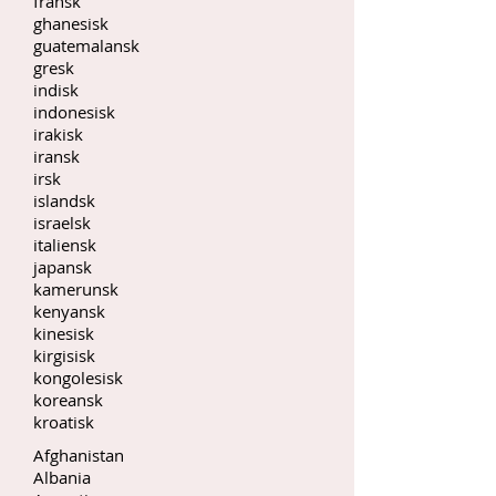
fransk
ghanesisk
guatemalansk
gresk
indisk
indonesisk
irakisk
iransk
irsk
islandsk
israelsk
italiensk
japansk
kamerunsk
kenyansk
kinesisk
kirgisisk
kongolesisk
koreansk
kroatisk
Afghanistan
Albania