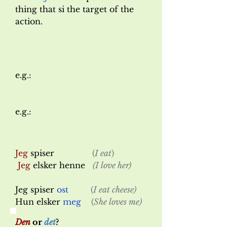
thing that si the target of the
action.
e.g.:
e.g.:
Jeg
spiser
(
I eat
)
Jeg
elsker henne
(I love her)
Jeg spiser
ost
(
I eat cheese)
Hun elsker
meg
(
She loves me)
Den
or
det
?