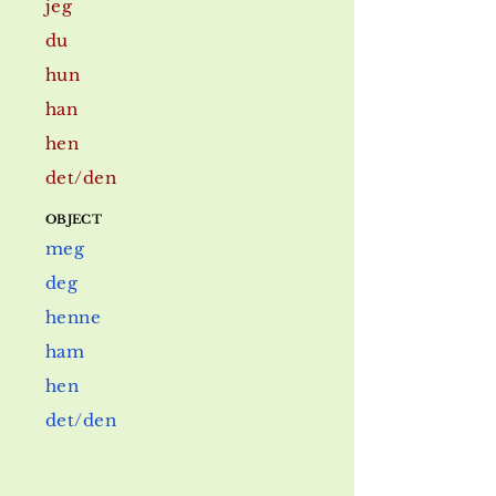
jeg
du
hun
han
he
n
det
/den
OBJECT
meg
deg
henne
ham
hen
det/
den