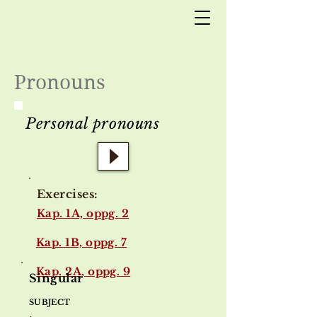
Pronouns
Personal pronouns
Exercises:
Kap. 1A, oppg. 2​
Kap. 1B, oppg. 7​​
Kap. 2A, oppg. 9​​
Singular
SUBJECT