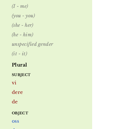
(I - me)
(you - you)
(she - her)
(he - him)
unspecified gender
(it - it)
Plural
SUBJECT
vi
dere
de
OBJECT
oss