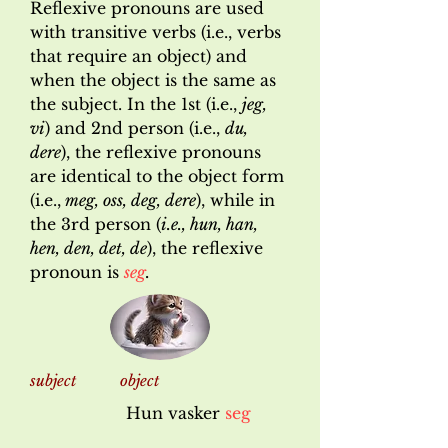
Reflexive pronouns are used
with transitive verbs (i.e., verbs
that require an object) and
when the object is the same as
the subject. In the 1st (i.e.,
jeg,
vi
) and 2nd person (i.e.,
du,
dere
), the reflexive pronouns
are identical to the object form
(i.e.,
meg, oss, deg, dere
), while in
the 3rd person (
i.e., hun, han,
hen, den, det, de
), the reflexive
pronoun is
seg
.
subject object
Hun vasker
seg